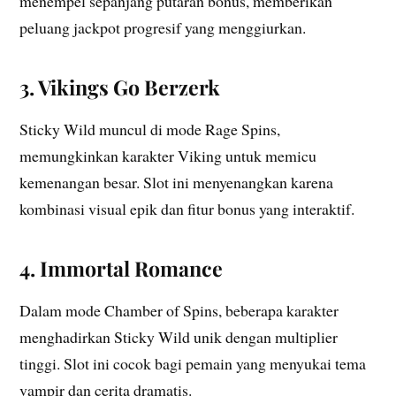
menempel sepanjang putaran bonus, memberikan
peluang jackpot progresif yang menggiurkan.
3.
Vikings Go Berzerk
Sticky Wild muncul di mode Rage Spins,
memungkinkan karakter Viking untuk memicu
kemenangan besar. Slot ini menyenangkan karena
kombinasi visual epik dan fitur bonus yang interaktif.
4.
Immortal Romance
Dalam mode Chamber of Spins, beberapa karakter
menghadirkan Sticky Wild unik dengan multiplier
tinggi. Slot ini cocok bagi pemain yang menyukai tema
vampir dan cerita dramatis.