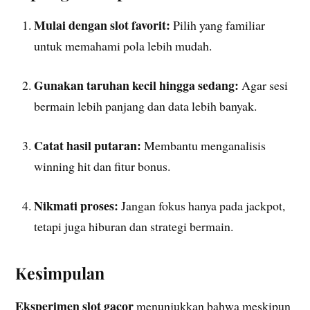
Mulai dengan slot favorit:
Pilih yang familiar
untuk memahami pola lebih mudah.
Gunakan taruhan kecil hingga sedang:
Agar sesi
bermain lebih panjang dan data lebih banyak.
Catat hasil putaran:
Membantu menganalisis
winning hit dan fitur bonus.
Nikmati proses:
Jangan fokus hanya pada jackpot,
tetapi juga hiburan dan strategi bermain.
Kesimpulan
Eksperimen slot gacor
menunjukkan bahwa meskipun