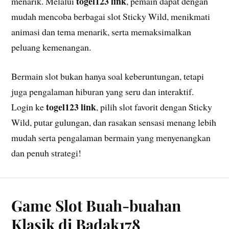
togel123 link
menarik. Melalui
, pemain dapat dengan
mudah mencoba berbagai slot Sticky Wild, menikmati
animasi dan tema menarik, serta memaksimalkan
peluang kemenangan.
Bermain slot bukan hanya soal keberuntungan, tetapi
juga pengalaman hiburan yang seru dan interaktif.
togel123 link
Login ke
, pilih slot favorit dengan Sticky
Wild, putar gulungan, dan rasakan sensasi menang lebih
mudah serta pengalaman bermain yang menyenangkan
dan penuh strategi!
Game Slot Buah-buahan
Klasik di Badak178