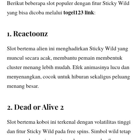
Berikut beberapa slot populer dengan fitur Sticky Wild
togel123 link
yang bisa dicoba melalui
:
1.
Reactoonz
Slot bertema alien ini menghadirkan Sticky Wild yang
muncul secara acak, membantu pemain membentuk
cluster menang lebih mudah. Efek animasinya lucu dan
menyenangkan, cocok untuk hiburan sekaligus peluang
menang besar.
2.
Dead or Alive 2
Slot bertema koboi ini terkenal dengan volatilitas tinggi
dan fitur Sticky Wild pada free spins. Simbol wild tetap