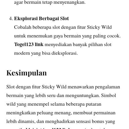
agar bermain tetap menyenangkan.
Eksplorasi Berbagai Slot
Cobalah beberapa slot dengan fitur Sticky Wild
untuk menemukan gaya bermain yang paling cocok.
Togel123 link
menyediakan banyak pilihan slot
modern yang bisa dieksplorasi.
Kesimpulan
Slot dengan fitur Sticky Wild menawarkan pengalaman
bermain yang lebih seru dan menguntungkan. Simbol
wild yang menempel selama beberapa putaran
meningkatkan peluang menang, membuat permainan
lebih dinamis, dan menghadirkan sensasi bonus yang