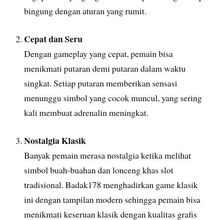
bingung dengan aturan yang rumit.
Cepat dan Seru
Dengan gameplay yang cepat, pemain bisa
menikmati putaran demi putaran dalam waktu
singkat. Setiap putaran memberikan sensasi
menunggu simbol yang cocok muncul, yang sering
kali membuat adrenalin meningkat.
Nostalgia Klasik
Banyak pemain merasa nostalgia ketika melihat
simbol buah-buahan dan lonceng khas slot
tradisional. Badak178 menghadirkan game klasik
ini dengan tampilan modern sehingga pemain bisa
menikmati keseruan klasik dengan kualitas grafis