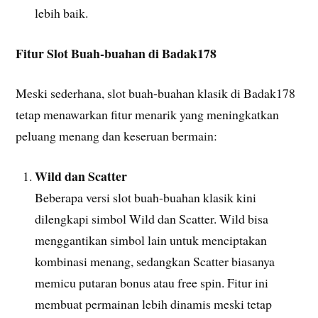
lebih baik.
Fitur Slot Buah-buahan di Badak178
Meski sederhana, slot buah-buahan klasik di Badak178
tetap menawarkan fitur menarik yang meningkatkan
peluang menang dan keseruan bermain:
Wild dan Scatter
Beberapa versi slot buah-buahan klasik kini
dilengkapi simbol Wild dan Scatter. Wild bisa
menggantikan simbol lain untuk menciptakan
kombinasi menang, sedangkan Scatter biasanya
memicu putaran bonus atau free spin. Fitur ini
membuat permainan lebih dinamis meski tetap