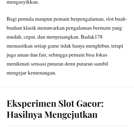
mengasyikkan.
Bagi pemula maupun pemain berpengalaman, slot buah-
buahan klasik menawarkan pengalaman bermain yang
mudah, cepat, dan menyenangkan. Badak178
memastikan setiap game tidak hanya menghibur, tetapi
juga aman dan fair, sehingga pemain bisa fokus
menikmati sensasi putaran demi putaran sambil
mengejar kemenangan.
Eksperimen Slot Gacor:
Hasilnya Mengejutkan