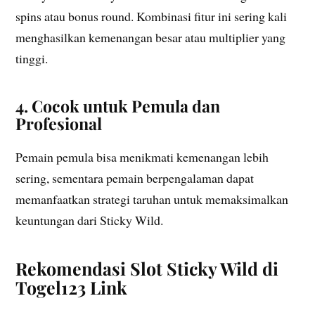
spins atau bonus round. Kombinasi fitur ini sering kali
menghasilkan kemenangan besar atau multiplier yang
tinggi.
4. Cocok untuk Pemula dan
Profesional
Pemain pemula bisa menikmati kemenangan lebih
sering, sementara pemain berpengalaman dapat
memanfaatkan strategi taruhan untuk memaksimalkan
keuntungan dari Sticky Wild.
Rekomendasi Slot Sticky Wild di
Togel123 Link