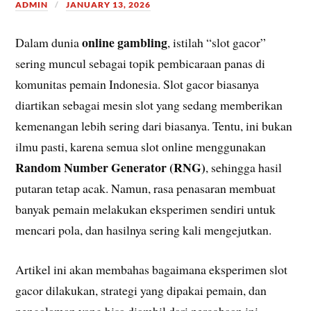
ADMIN
JANUARY 13, 2026
online gambling
Dalam dunia
, istilah “slot gacor”
sering muncul sebagai topik pembicaraan panas di
komunitas pemain Indonesia. Slot gacor biasanya
diartikan sebagai mesin slot yang sedang memberikan
kemenangan lebih sering dari biasanya. Tentu, ini bukan
ilmu pasti, karena semua slot online menggunakan
Random Number Generator (RNG)
, sehingga hasil
putaran tetap acak. Namun, rasa penasaran membuat
banyak pemain melakukan eksperimen sendiri untuk
mencari pola, dan hasilnya sering kali mengejutkan.
Artikel ini akan membahas bagaimana eksperimen slot
gacor dilakukan, strategi yang dipakai pemain, dan
pengalaman yang bisa diambil dari percobaan ini,