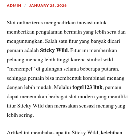
ADMIN
JANUARY 25, 2026
Slot online terus menghadirkan inovasi untuk
memberikan pengalaman bermain yang lebih seru dan
menguntungkan. Salah satu fitur yang banyak dicari
Sticky Wild
pemain adalah
. Fitur ini memberikan
peluang menang lebih tinggi karena simbol wild
“menempel” di gulungan selama beberapa putaran,
sehingga pemain bisa membentuk kombinasi menang
togel123 link
dengan lebih mudah. Melalui
, pemain
dapat menemukan berbagai slot modern yang memiliki
fitur Sticky Wild dan merasakan sensasi menang yang
lebih sering.
Artikel ini membahas apa itu Sticky Wild, kelebihan