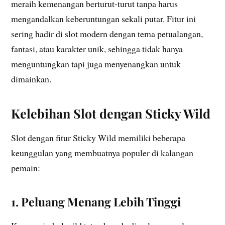
meraih kemenangan berturut-turut tanpa harus
mengandalkan keberuntungan sekali putar. Fitur ini
sering hadir di slot modern dengan tema petualangan,
fantasi, atau karakter unik, sehingga tidak hanya
menguntungkan tapi juga menyenangkan untuk
dimainkan.
Kelebihan Slot dengan Sticky Wild
Slot dengan fitur Sticky Wild memiliki beberapa
keunggulan yang membuatnya populer di kalangan
pemain:
1. Peluang Menang Lebih Tinggi