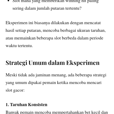
Slot mana yang memberikan winning hit paling
sering dalam jumlah putaran tertentu?
Eksperimen ini biasanya dilakukan dengan mencatat
hasil setiap putaran, mencoba berbagai ukuran taruhan,
atau memainkan beberapa slot berbeda dalam periode
waktu tertentu.
Strategi Umum dalam Eksperimen
Meski tidak ada jaminan menang, ada beberapa strategi
yang umum dipakai pemain ketika mencoba mencari
slot gacor:
1. Taruhan Konsisten
Banyak pemain mencoba mempertahankan bet kecil dan