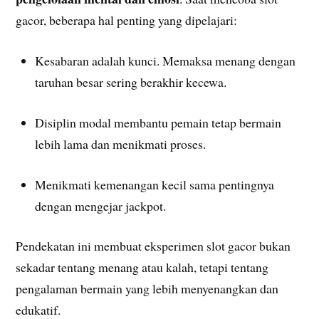
gacor, beberapa hal penting yang dipelajari:
Kesabaran adalah kunci. Memaksa menang dengan
taruhan besar sering berakhir kecewa.
Disiplin modal membantu pemain tetap bermain
lebih lama dan menikmati proses.
Menikmati kemenangan kecil sama pentingnya
dengan mengejar jackpot.
Pendekatan ini membuat eksperimen slot gacor bukan
sekadar tentang menang atau kalah, tetapi tentang
pengalaman bermain yang lebih menyenangkan dan
edukatif.