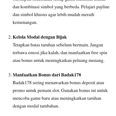
dan kombinasi simbol yang berbeda. Pelajari payline
dan simbol khusus agar lebih mudah meraih
kemenangan.
Kelola Modal dengan Bijak
Tetapkan batas taruhan sebelum bermain. Jangan
terbawa emosi jika kalah, dan manfaatkan free spin
atau bonus untuk meningkatkan peluang menang.
Manfaatkan Bonus dari Badak178
Badak178 sering menawarkan bonus deposit atau
promo untuk pemain slot. Gunakan bonus ini untuk
mencoba game baru atau meningkatkan taruhan
dengan modal tambahan.