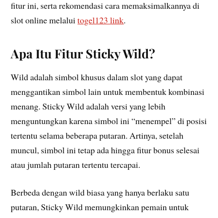
fitur ini, serta rekomendasi cara memaksimalkannya di
slot online melalui
togel123 link
.
Apa Itu Fitur Sticky Wild?
Wild adalah simbol khusus dalam slot yang dapat
menggantikan simbol lain untuk membentuk kombinasi
menang. Sticky Wild adalah versi yang lebih
menguntungkan karena simbol ini “menempel” di posisi
tertentu selama beberapa putaran. Artinya, setelah
muncul, simbol ini tetap ada hingga fitur bonus selesai
atau jumlah putaran tertentu tercapai.
Berbeda dengan wild biasa yang hanya berlaku satu
putaran, Sticky Wild memungkinkan pemain untuk