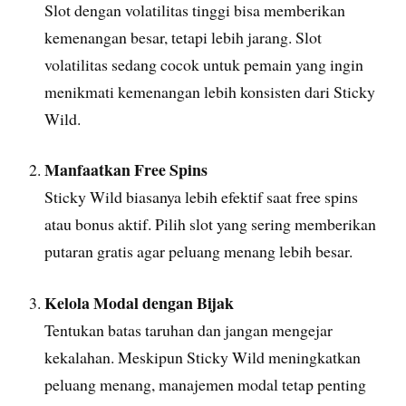
Slot dengan volatilitas tinggi bisa memberikan
kemenangan besar, tetapi lebih jarang. Slot
volatilitas sedang cocok untuk pemain yang ingin
menikmati kemenangan lebih konsisten dari Sticky
Wild.
Manfaatkan Free Spins
Sticky Wild biasanya lebih efektif saat free spins
atau bonus aktif. Pilih slot yang sering memberikan
putaran gratis agar peluang menang lebih besar.
Kelola Modal dengan Bijak
Tentukan batas taruhan dan jangan mengejar
kekalahan. Meskipun Sticky Wild meningkatkan
peluang menang, manajemen modal tetap penting