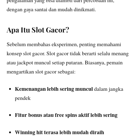
dengan gaya santai dan mudah dinikmati.
Apa Itu Slot Gacor?
Sebelum membahas eksperimen, penting memahami
konsep slot gacor. Slot gacor tidak berarti selalu menang
atau jackpot muncul setiap putaran. Biasanya, pemain
mengartikan slot gacor sebagai:
Kemenangan lebih sering muncul
dalam jangka
pendek
Fitur bonus atau free spins aktif lebih sering
Winning hit terasa lebih mudah diraih