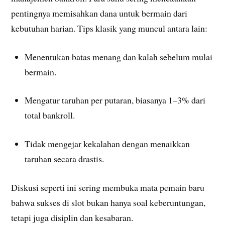
pentingnya memisahkan dana untuk bermain dari
kebutuhan harian. Tips klasik yang muncul antara lain:
Menentukan batas menang dan kalah sebelum mulai
bermain.
Mengatur taruhan per putaran, biasanya 1–3% dari
total bankroll.
Tidak mengejar kekalahan dengan menaikkan
taruhan secara drastis.
Diskusi seperti ini sering membuka mata pemain baru
bahwa sukses di slot bukan hanya soal keberuntungan,
tetapi juga disiplin dan kesabaran.