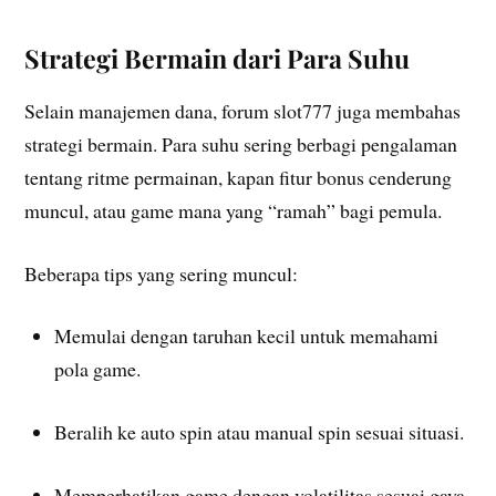
Strategi Bermain dari Para Suhu
Selain manajemen dana, forum slot777 juga membahas
strategi bermain. Para suhu sering berbagi pengalaman
tentang ritme permainan, kapan fitur bonus cenderung
muncul, atau game mana yang “ramah” bagi pemula.
Beberapa tips yang sering muncul:
Memulai dengan taruhan kecil untuk memahami
pola game.
Beralih ke auto spin atau manual spin sesuai situasi.
Memperhatikan game dengan volatilitas sesuai gaya