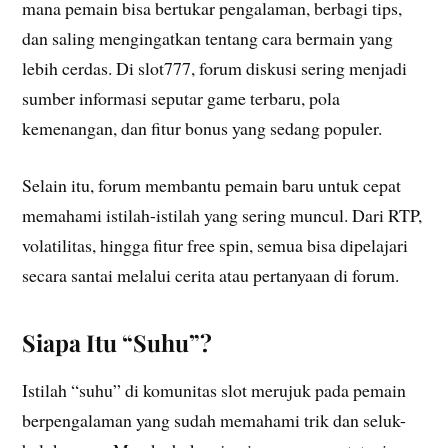
mana pemain bisa bertukar pengalaman, berbagi tips,
dan saling mengingatkan tentang cara bermain yang
lebih cerdas. Di slot777, forum diskusi sering menjadi
sumber informasi seputar game terbaru, pola
kemenangan, dan fitur bonus yang sedang populer.
Selain itu, forum membantu pemain baru untuk cepat
memahami istilah-istilah yang sering muncul. Dari RTP,
volatilitas, hingga fitur free spin, semua bisa dipelajari
secara santai melalui cerita atau pertanyaan di forum.
Siapa Itu “Suhu”?
Istilah “suhu” di komunitas slot merujuk pada pemain
berpengalaman yang sudah memahami trik dan seluk-