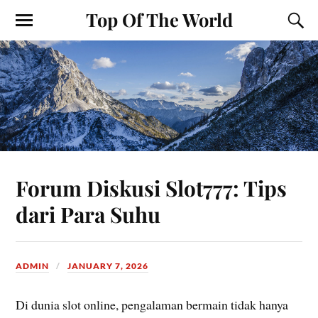
Top Of The World
Forum Diskusi Slot777: Tips
dari Para Suhu
ADMIN
JANUARY 7, 2026
Di dunia slot online, pengalaman bermain tidak hanya