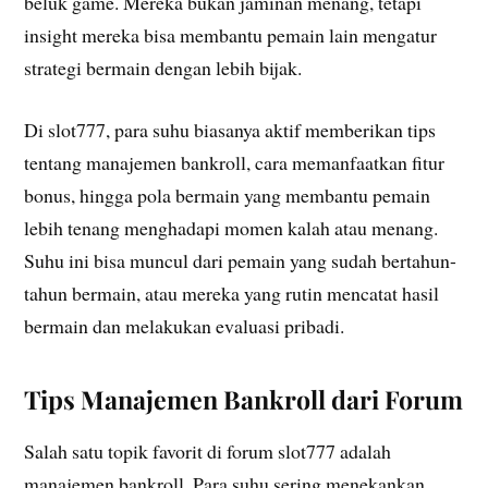
beluk game. Mereka bukan jaminan menang, tetapi
insight mereka bisa membantu pemain lain mengatur
strategi bermain dengan lebih bijak.
Di slot777, para suhu biasanya aktif memberikan tips
tentang manajemen bankroll, cara memanfaatkan fitur
bonus, hingga pola bermain yang membantu pemain
lebih tenang menghadapi momen kalah atau menang.
Suhu ini bisa muncul dari pemain yang sudah bertahun-
tahun bermain, atau mereka yang rutin mencatat hasil
bermain dan melakukan evaluasi pribadi.
Tips Manajemen Bankroll dari Forum
Salah satu topik favorit di forum slot777 adalah
manajemen bankroll. Para suhu sering menekankan