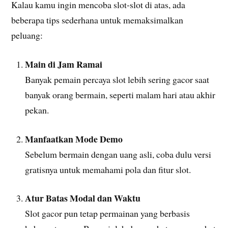
Kalau kamu ingin mencoba slot-slot di atas, ada
beberapa tips sederhana untuk memaksimalkan
peluang:
Main di Jam Ramai
Banyak pemain percaya slot lebih sering gacor saat
banyak orang bermain, seperti malam hari atau akhir
pekan.
Manfaatkan Mode Demo
Sebelum bermain dengan uang asli, coba dulu versi
gratisnya untuk memahami pola dan fitur slot.
Atur Batas Modal dan Waktu
Slot gacor pun tetap permainan yang berbasis