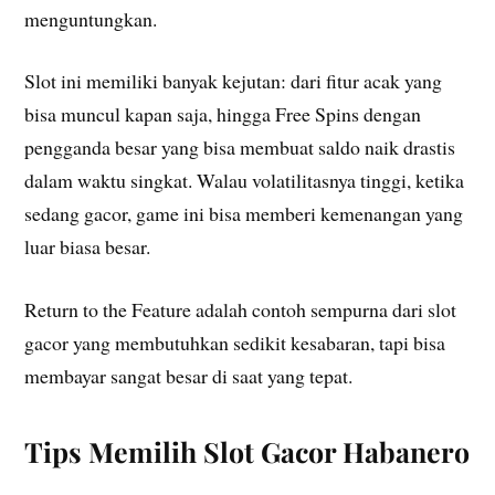
menguntungkan.
Slot ini memiliki banyak kejutan: dari fitur acak yang
bisa muncul kapan saja, hingga Free Spins dengan
pengganda besar yang bisa membuat saldo naik drastis
dalam waktu singkat. Walau volatilitasnya tinggi, ketika
sedang gacor, game ini bisa memberi kemenangan yang
luar biasa besar.
Return to the Feature adalah contoh sempurna dari slot
gacor yang membutuhkan sedikit kesabaran, tapi bisa
membayar sangat besar di saat yang tepat.
Tips Memilih Slot Gacor Habanero