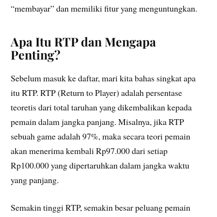
“membayar” dan memiliki fitur yang menguntungkan.
Apa Itu RTP dan Mengapa
Penting?
Sebelum masuk ke daftar, mari kita bahas singkat apa
itu RTP. RTP (Return to Player) adalah persentase
teoretis dari total taruhan yang dikembalikan kepada
pemain dalam jangka panjang. Misalnya, jika RTP
sebuah game adalah 97%, maka secara teori pemain
akan menerima kembali Rp97.000 dari setiap
Rp100.000 yang dipertaruhkan dalam jangka waktu
yang panjang.
Semakin tinggi RTP, semakin besar peluang pemain