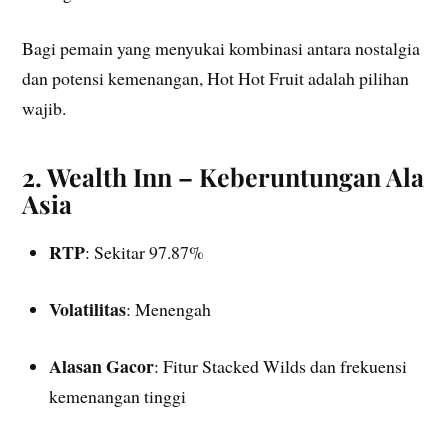
Bagi pemain yang menyukai kombinasi antara nostalgia
dan potensi kemenangan, Hot Hot Fruit adalah pilihan
wajib.
2.
Wealth Inn
– Keberuntungan Ala
Asia
RTP
: Sekitar 97.87%
Volatilitas
: Menengah
Alasan Gacor
: Fitur Stacked Wilds dan frekuensi
kemenangan tinggi