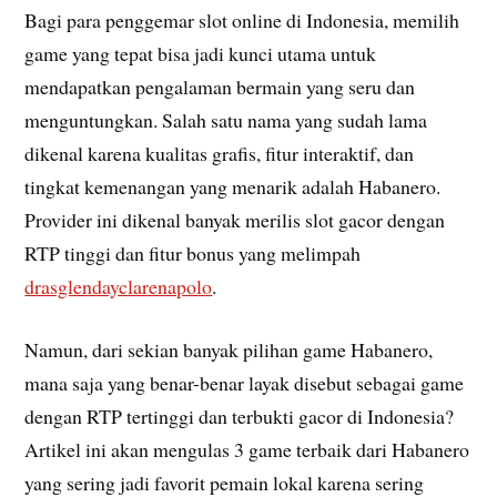
Bagi para penggemar slot online di Indonesia, memilih
game yang tepat bisa jadi kunci utama untuk
mendapatkan pengalaman bermain yang seru dan
menguntungkan. Salah satu nama yang sudah lama
dikenal karena kualitas grafis, fitur interaktif, dan
tingkat kemenangan yang menarik adalah Habanero.
Provider ini dikenal banyak merilis slot gacor dengan
RTP tinggi dan fitur bonus yang melimpah
drasglendayclarenapolo
.
Namun, dari sekian banyak pilihan game Habanero,
mana saja yang benar-benar layak disebut sebagai game
dengan RTP tertinggi dan terbukti gacor di Indonesia?
Artikel ini akan mengulas 3 game terbaik dari Habanero
yang sering jadi favorit pemain lokal karena sering