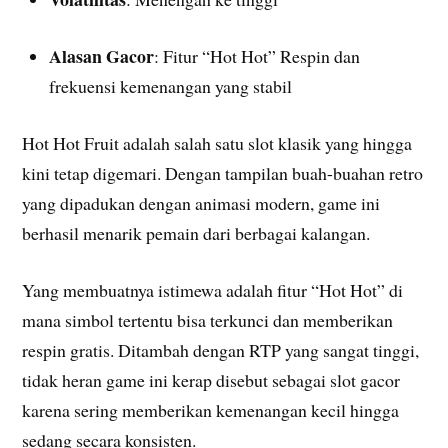
Alasan Gacor
: Fitur “Hot Hot” Respin dan
frekuensi kemenangan yang stabil
Hot Hot Fruit adalah salah satu slot klasik yang hingga
kini tetap digemari. Dengan tampilan buah-buahan retro
yang dipadukan dengan animasi modern, game ini
berhasil menarik pemain dari berbagai kalangan.
Yang membuatnya istimewa adalah fitur “Hot Hot” di
mana simbol tertentu bisa terkunci dan memberikan
respin gratis. Ditambah dengan RTP yang sangat tinggi,
tidak heran game ini kerap disebut sebagai slot gacor
karena sering memberikan kemenangan kecil hingga
sedang secara konsisten.